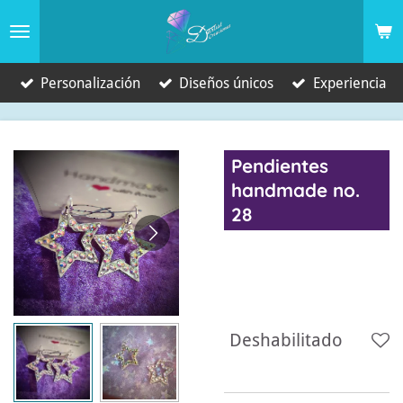
Ir
al
contenido
Personalización
Diseños únicos
Experiencia
principal
Pendientes
handmade no.
28
5,00 €
Deshabilitado