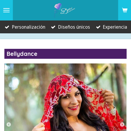
Ir
al
contenido
Personalización
Diseños únicos
Experiencia
principal
Bellydance