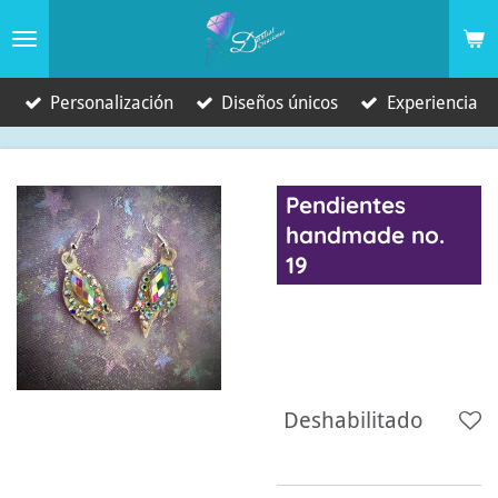
Ir
al
contenido
Personalización
Diseños únicos
Experiencia
principal
Pendientes
handmade no.
19
6,00 €
Deshabilitado