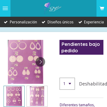
Ir
al
contenido
Personalización
Diseños únicos
Experiencia
principal
Pendientes bajo
pedido
1,00 €
Deshabilita
Diferentes tamaños,